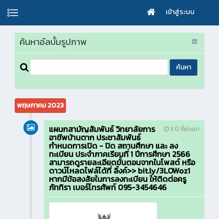
เข้าสู่ระบบ
ค้นหาอัลบั้มรูปภาพ
พฤษภาคม 2023
แผนกสามัญสัมพันธ์ วิทยาลัยการ
3 ปี ที่ผ่านมา
อาชีพบ้านตาก ประชาสัมพันธ์
กำหนดการเปิด - ปิด สถานศึกษา และ ลง
ทะเบียน ประจำภาคเรียนที่ 1 ปีการศึกษา 2566
สามารถดูรายละเอียดขั้นตอนจากในโพสต์ หรือ
ดาวน์โหลดไฟล์ได้ที่ ลิ้งค์>> bit.ly/3LOWoz1
หากมีข้อสงสัยในการลงทะเบียน ให้ติดต่อครู
ภัททิรา เบอร์โทรศัพท์ 095-3454646