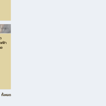
ี่ผ่านมา
ด
ไฟฟ้า
ภอ
ทั้งหมด