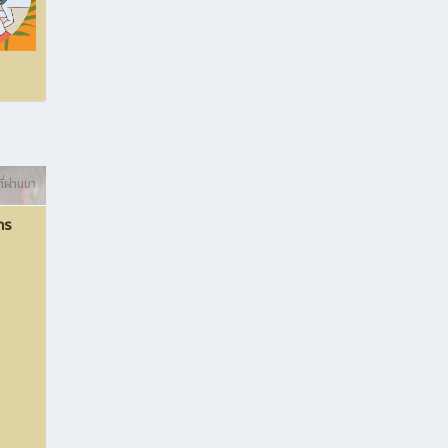
ี่ผ่านมา
กร